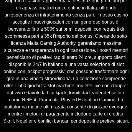
Supremo Casino rappresenta la destinazione premium per
gli appassionati di gioco online in Italia, offrendo
un'esperienza di intrattenimento senza pari. Il nostro casinò
accoglie i nuovi giocatori con un generoso bonus di
benvenuto fino a 500€ sui primi depositi, con requisiti di
scommessa pari a 35x l'importo del bonus. Operando sotto
licenza Malta Gaming Authority, garantiamo massima
sicurezza e trasparenza in ogni transazione. I nostri membri
beneficiano di prelievi rapidi entro 24 ore, supporto clienti
disponibile 24/7 in italiano e una vasta selezione di slot
online con jackpot progressivi che possono trasformare ogni
giro in una vincita straordinaria. La collezione comprende
oltre 1.500 giochi tra slot machine, roulette live con croupier
dal vivo e tavoli da blackjack, forniti dai leader del settore
come NetEnt, Pragmatic Play ed Evolution Gaming. La
piattaforma mobile ottimizzata consente di giocare ovunque,
mentre i metodi di pagamento includono carte di credito,
Skrill, Neteller e bonifici bancari per depositi e prelievi sicuri.