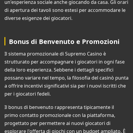
un'esperienza sociale anche giocando da casa. Gli orari
di apertura dei tavoli sono estesi per accommodare le
diverse esigenze dei giocatori.
Bonus di Benvenuto e Promozioni
Il sistema promozionale di Supremo Casino è
strutturato per accompagnare i giocatori in ogni fase
della loro esperienza. Sebbene i dettagli specifici
possano variare nel tempo, la filosofia del casinò punta
a offrire incentivi significativi sia per i nuovi iscritti che
per i giocatori fedeli.
Il bonus di benvenuto rappresenta tipicamente il
primo contatto promozionale con la piattaforma,
progettato per permettere ai nuovi giocatori di
esplorare l'offerta di giochi con un budget ampliato. È