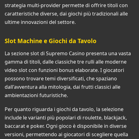
strategia multi-provider permette di offrire titoli con
caratteristiche diverse, dai giochi più tradizionali alle
ultime innovazioni del settore.
Slot Machine e Giochi da Tavolo
La sezione slot di Supremo Casino presenta una vasta
gamma di titoli, dalle classiche tre rulli alle moderne
video slot con funzioni bonus elaborate. I giocatori
possono trovare temi diversificati, che spaziano
dall'avventura alla mitologia, dai frutti classici alle
ambientazioni futuristiche.
Per quanto riguarda i giochi da tavolo, la selezione
include le varianti più popolari di roulette, blackjack,
baccarat e poker. Ogni gioco è disponibile in diverse
versioni, permettendo ai giocatori di scegliere quella